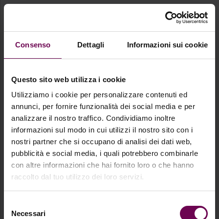
Welcome – be.WiQo
Consenso
Dettagli
Informazioni sui cookie
Welcome to be.Wiqo
Questo sito web utilizza i cookie
Our platform is exclusively for doctors and healthcare
Utilizziamo i cookie per personalizzare contenuti ed
professionals.
annunci, per fornire funzionalità dei social media e per
analizzare il nostro traffico. Condividiamo inoltre
informazioni sul modo in cui utilizzi il nostro sito con i
nostri partner che si occupano di analisi dei dati web,
Log in
pubblicità e social media, i quali potrebbero combinarle
con altre informazioni che hai fornito loro o che hanno
Sign up
raccolto dal tuo utilizzo dei loro servizi.
Selezione
Or sign in with
Necessari
del